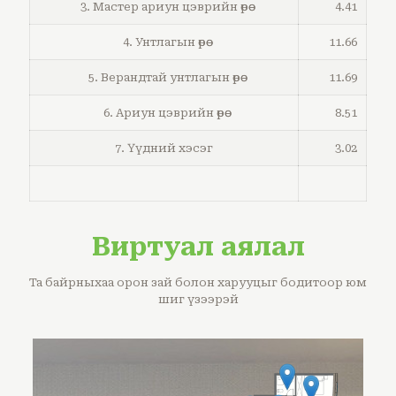
3. Мастер ариун цэврийн өрөө
4.41
4. Унтлагын өрөө
11.66
5. Верандтай унтлагын өрөө
11.69
6. Ариун цэврийн өрөө
8.51
7. Үүдний хэсэг
3.02
Виртуал аялал
Та байрныхаа орон зай болон харууцыг бодитоор юм
шиг үзээрэй