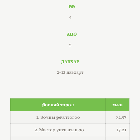
ӨРӨӨ
4
АЦӨ
2
ДАВХАР
2-12 давхарт
Өрөөний төрөл
м.кв
1. Зочны өрөө галтогоо
31.97
2. Мастер унтлагын өрөө
17.21