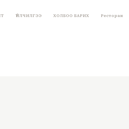
ЛТ
ҮЙЛЧИЛГЭЭ
ХОЛБОО БАРИХ
Ресторан