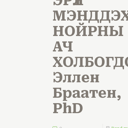
ЭРҮҮЛ
МЭНДДЭ
НОЙРНЫ
АЧ
ХОЛБОГД
Эллен
Браатен,
PhD