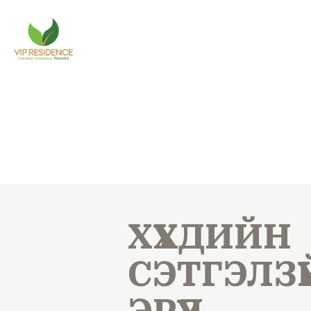
ХҮҮХДИЙН
СЭТГЭЛЗҮ